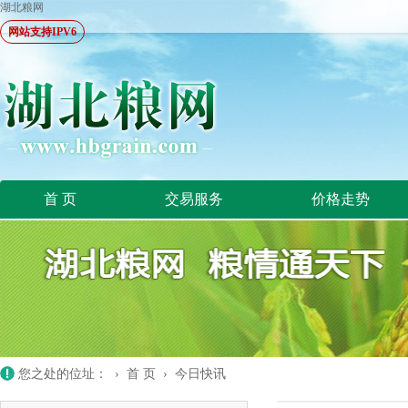
湖北粮网
网站支持IPV6
首 页
交易服务
价格走势
您之处的位址： ›
首 页
›
今日快讯