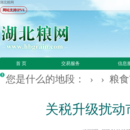
湖北粮网
网站支持IPV6
首 页
交易服务
信息
您是什么的地段： › ›
粮食
关税升级扰动市