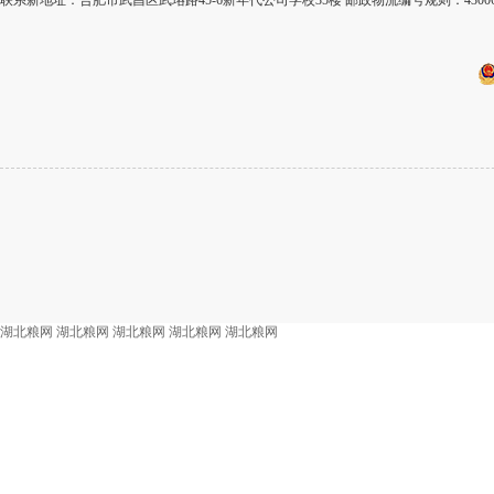
联系新地址：合肥市武昌区武珞路45-6新年代公司学校35楼 邮政物流编号规则：430
湖北粮网
湖北粮网
湖北粮网
湖北粮网
湖北粮网